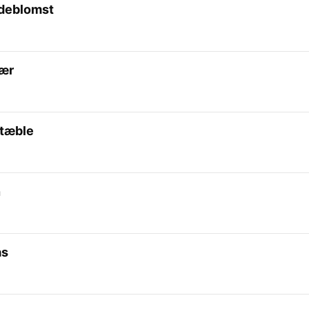
ldeblomst
bær
atæble
n
as