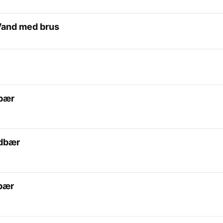
Vand med brus
lbær
rdbær
bær