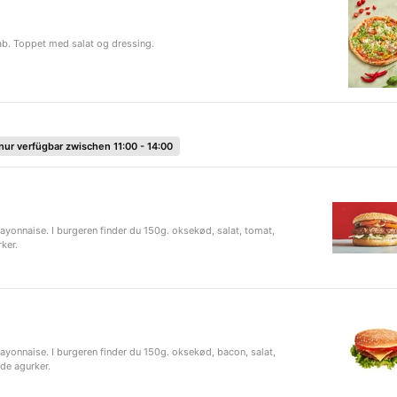
b. Toppet med salat og dressing.
nur verfügbar zwischen 11:00 - 14:00
yonnaise. I burgeren finder du 150g. oksekød, salat, tomat,
ker.
yonnaise. I burgeren finder du 150g. oksekød, bacon, salat,
de agurker.