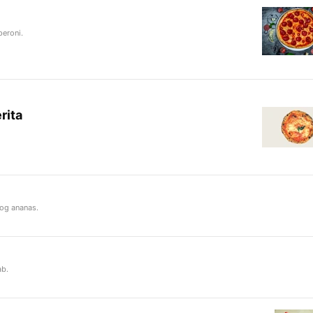
eroni.
rita
 og ananas.
ab.