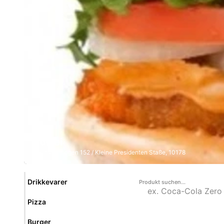
Cowei
Stadtbahnbogen 152 / Kleine Presidenten Staße, 10178
Drikkevarer
Produkt suchen...
Pizza
Burger