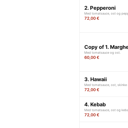
2. Pepperoni
Med tomatsauce, ost og pepp
72,00 €
Copy of 1. Marghe
Med tomatsauce og ost.
60,00 €
3. Hawaii
Med tomatsauce, ost, skinke
72,00 €
4. Kebab
Med tomatsauce, ost og keb
72,00 €