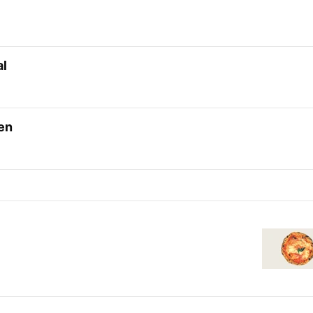
al
en