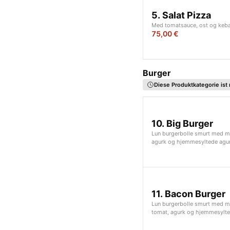
5. Salat Pizza
Med tomatsauce, ost og keba
75,00 €
Burger
Diese Produktkategorie ist 
10. Big Burger
Lun burgerbolle smurt med ma
agurk og hjemmesyltede agur
11. Bacon Burger
Lun burgerbolle smurt med ma
tomat, agurk og hjemmesylte